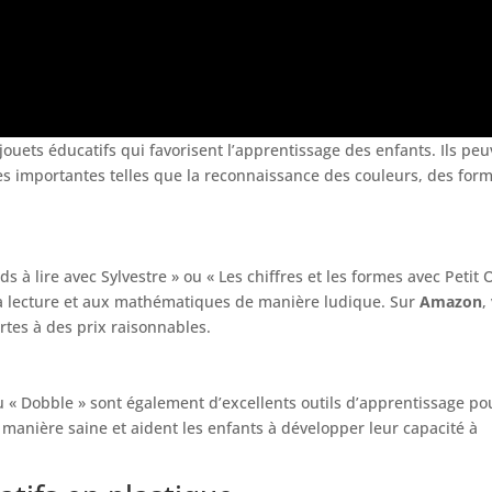
jouets éducatifs qui favorisent l’apprentissage des enfants. Ils pe
s importantes telles que la reconnaissance des couleurs, des form
ds à lire avec Sylvestre » ou « Les chiffres et les formes avec Petit 
à la lecture et aux mathématiques de manière ludique. Sur
Amazon
,
rtes à des prix raisonnables.
 « Dobble » sont également d’excellents outils d’apprentissage po
e manière saine et aident les enfants à développer leur capacité à