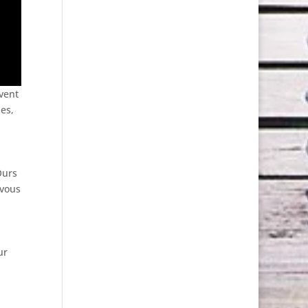
uvent
es,
Ours
 vous
ur