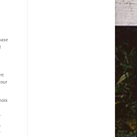
base
t
nt
pour
hoix
.
e
r